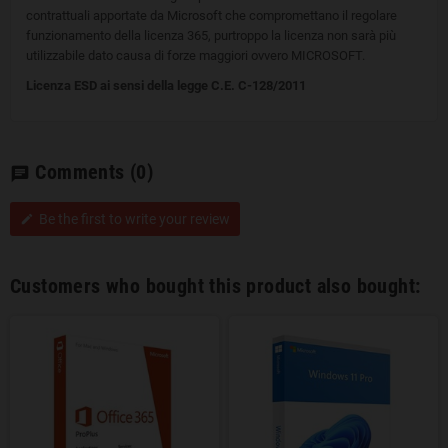
contrattuali apportate da Microsoft che compromettano il regolare
funzionamento della licenza 365, purtroppo la licenza non sarà più
utilizzabile dato causa di forze maggiori ovvero MICROSOFT.
Licenza ESD ai sensi della legge C.E. C-128/2011
Comments
(0)
chat
Be the first to write your review
edit
Customers who bought this product also bought: