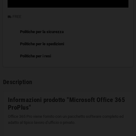
FREE
local_shipping
Politiche per la sicurezza
Politiche per le spedizioni
Politiche per i resi
Description
Informazioni prodotto "Microsoft Office 365
ProPlus"
Office 365 Pro viene fornito con un pacchetto software completo ed
adatto al tipico lavoro d’ufficio o privato.