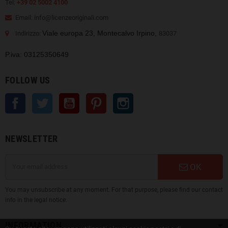
Tel:
+39 02 5002 4100
Email: info@licenzeoriginali.com
Viale europa 23, Montecalvo Irpino,
Indirizzo:
83037
P.iva: 03125350649
FOLLOW US
Facebook
Twitter
YouTube
Pinterest
Instagram
NEWSLETTER
OK
You may unsubscribe at any moment. For that purpose, please find our contact
info in the legal notice.
INFORMATION