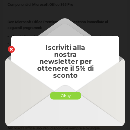
Componenti di Microsoft Office 365 Pro
Con Microsoft Office Premium, avrete accesso immediato ai
seguenti programmi:
Word. Utilizzato per creare documenti, modificare e salvarli online.
Excel. Strumento completo per fogli di calcolo, tabelle, grafici,
Iscriviti alla
contabilità e simili.
nostra
OneNote. Il vostro blocco appunti virtuale.
newsletter per
Outlook. Per facilitare la gestione delle e-mail e contatti.
ottenere il 5% di
PowerPoint. Per creare presentazioni dinamiche, moderne, sia
sconto
come privato che come azienda.
Publisher. Per la progettazione di moderne brochure, volantini o
documenti simili.
Okay
Office 365 Pro, è adatto sia a lavoro d’ufficio che a quello privato.
L’interfaccia intuitiva in tutte le applicazioni di Microsoft Office
Premium garantisce un utilizzo rapido e semplificato.
Microsoft Office 365 Pro: disponibile sempre e ovunque