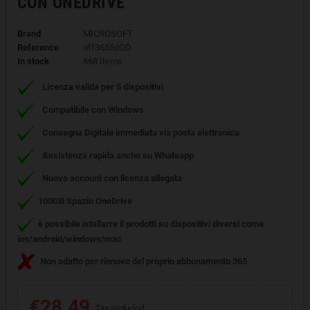
CON ONEDRIVE
Brand
MICROSOFT
Reference
off3655dOD
In stock
668 Items
Licenza
valida per 5 dispositivi
Compatibile con Windows
Consegna Digitale immediata via posta elettronica
Assistenza rapida
anche su Whatsapp
Nuovo account con licenza allegata
100GB Spazio OneDrive
è possibile istallarre il prodotti su dispositivi diversi come
ios/android/windows/mac
Non adatto per rinnovo del proprio abbonamento 365
€28.49
Tax included