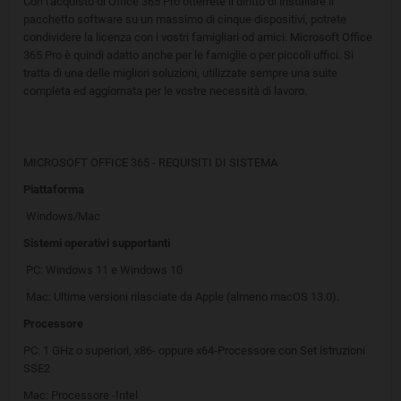
Con l'acquisto di Office 365 Pro otterrete il diritto di installare il
pacchetto software su un massimo di cinque dispositivi, potrete
condividere la licenza con i vostri famigliari od amici. Microsoft Office
365 Pro è quindi adatto anche per le famiglie o per piccoli uffici. Si
tratta di una delle migliori soluzioni, utilizzate sempre una suite
completa ed aggiornata per le vostre necessità di lavoro.
MICROSOFT OFFICE 365 - REQUISITI DI SISTEMA
Piattaforma
Windows/Mac
Sistemi operativi supportanti
PC: Windows 11 e Windows 10
Mac: Ultime versioni rilasciate da Apple (almeno macOS 13.0).
Processore
PC: 1 GHz o superiori, x86- oppure x64-Processore con Set istruzioni
SSE2
Mac: Processore -Intel