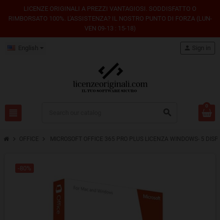
LICENZE ORIGINALI A PREZZI VANTAGIOSI. SODDISFATTO O
RIMBORSATO 100%. L'ASSISTENZA? IL NOSTRO PUNTO DI FORZA (LUN-
VEN 09-13 : 15-18)
English
person
Sign in
0
view_headline
search
chevron_right
chevron_right
OFFICE
MICROSOFT OFFICE 365 PRO PLUS LICENZA WINDOWS- 5 DISPO
-80%