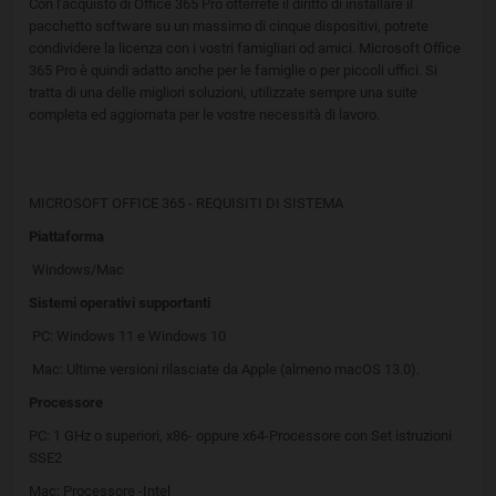
Con l'acquisto di Office 365 Pro otterrete il diritto di installare il
pacchetto software su un massimo di cinque dispositivi, potrete
condividere la licenza con i vostri famigliari od amici. Microsoft Office
365 Pro è quindi adatto anche per le famiglie o per piccoli uffici. Si
tratta di una delle migliori soluzioni, utilizzate sempre una suite
completa ed aggiornata per le vostre necessità di lavoro.
MICROSOFT OFFICE 365 - REQUISITI DI SISTEMA
Piattaforma
Windows/Mac
Sistemi operativi supportanti
PC: Windows 11 e Windows 10
Mac: Ultime versioni rilasciate da Apple (almeno macOS 13.0).
Processore
PC: 1 GHz o superiori, x86- oppure x64-Processore con Set istruzioni
SSE2
Mac: Processore -Intel