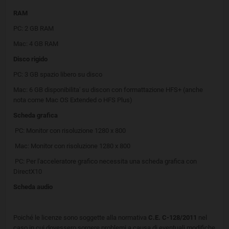
RAM
PC: 2 GB RAM
Mac: 4 GB RAM
Disco rigido
PC: 3 GB spazio libero su disco
Mac: 6 GB disponibilita' su discon con formattazione HFS+ (anche
nota come Mac OS Extended o HFS Plus)
Scheda grafica
PC: Monitor con risoluzione 1280 x 800
Mac: Monitor con risoluzione 1280 x 800
PC: Per l'acceleratore grafico necessita una scheda grafica con
DirectX10
Scheda audio
Poiché le licenze sono soggette alla normativa
C.E. C-128/2011
nel
caso in cui dovessero sorgere problemi a causa di eventuali modifiche