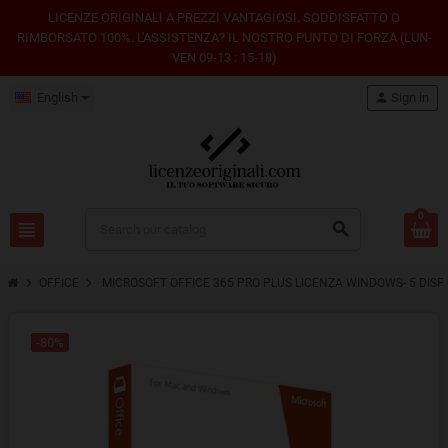
LICENZE ORIGINALI A PREZZI VANTAGIOSI. SODDISFATTO O
RIMBORSATO 100%. L'ASSISTENZA? IL NOSTRO PUNTO DI FORZA (LUN-
VEN 09-13 : 15-18)
English
person
Sign in
0
view_headline
search
chevron_right
chevron_right
OFFICE
MICROSOFT OFFICE 365 PRO PLUS LICENZA WINDOWS- 5 DISPOS
-80%