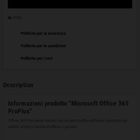
FREE
local_shipping
Politiche per la sicurezza
Politiche per le spedizioni
Politiche per i resi
Description
Informazioni prodotto "Microsoft Office 365
ProPlus"
Office 365 Pro viene fornito con un pacchetto software completo ed
adatto al tipico lavoro d’ufficio o privato.