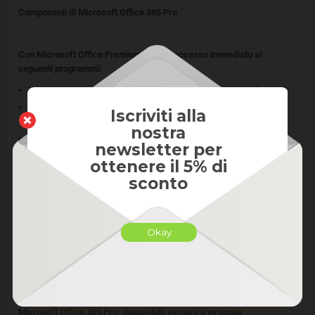
Componenti di Microsoft Office 365 Pro
Con Microsoft Office Premium, avrete accesso immediato ai
seguenti programmi:
Word. Utilizzato per creare documenti, modificare e salvarli online.
Excel. Strumento completo per fogli di calcolo, tabelle, grafici,
Iscriviti alla
contabilità e simili.
nostra
OneNote. Il vostro blocco appunti virtuale.
newsletter per
Outlook. Per facilitare la gestione delle e-mail e contatti.
ottenere il 5% di
PowerPoint. Per creare presentazioni dinamiche, moderne, sia
sconto
come privato che come azienda.
Publisher. Per la progettazione di moderne brochure, volantini o
documenti simili.
Okay
Office 365 Pro, è adatto sia a lavoro d’ufficio che a quello privato.
L’interfaccia intuitiva in tutte le applicazioni di Microsoft Office
Premium garantisce un utilizzo rapido e semplificato.
Microsoft Office 365 Pro: disponibile sempre e ovunque