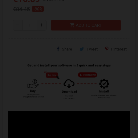
€84.45
-80%
shopping_cart
remove
add
ADD TO CART
Share
Tweet
Pinterest