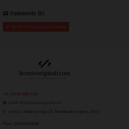
Comments
(0)
chat
Be the first to write your review
edit
Tel:
+39 02 5002 4100
Email: info@licenzeoriginali.com
Viale europa 23, Montecalvo Irpino,
Indirizzo:
83037
P.iva: 03125350649