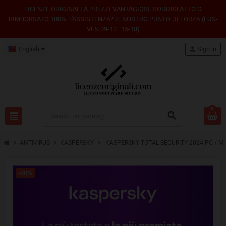
LICENZE ORIGINALI A PREZZI VANTAGIOSI. SODDISFATTO O
RIMBORSATO 100%. L'ASSISTENZA? IL NOSTRO PUNTO DI FORZA (LUN-
VEN 09-13 : 15-18)
English
person
Sign in
0
view_headline
search
chevron_right
chevron_right
chevron_right
ANTIVIRUS
KASPERSKY
KASPERSKY TOTAL SECURITY 2024 PC / MAC
-80%