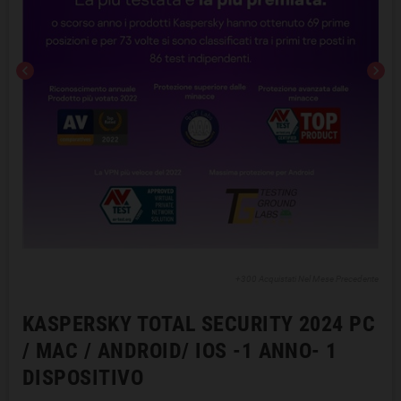
chevron_left
chevron_right
+300 Acquistati Nel Mese Precedente
KASPERSKY TOTAL SECURITY 2024 PC
/ MAC / ANDROID/ IOS -1 ANNO- 1
DISPOSITIVO