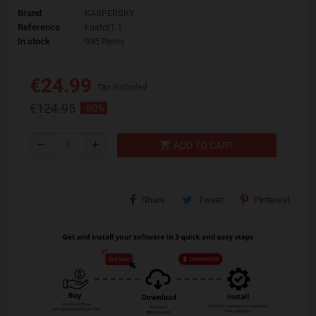
Brand
KASPERSKY
Reference
kastot1.1
In stock
995 Items
€24.99
Tax included
€124.95
-80%
shopping_cart
remove
add
ADD TO CART
Share
Tweet
Pinterest