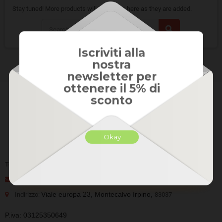
Stay tuned! More products will be shown here as they are added.
search
Iscriviti alla
nostra
newsletter per
ottenere il 5% di
sconto
Okay
Tel:
+39 02 5002 4100
Email: info@licenzeoriginali.com
Viale europa 23, Montecalvo Irpino,
Indirizzo:
83037
P.iva: 03125350649