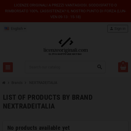
LICENZE ORIGINALI A PREZZI VANTAGIOSI. SODDISFATTO O
RIMBORSATO 100%. L'ASSISTENZA? IL NOSTRO PUNTO DI FORZA (LUN-
VEN 09-13 : 15-18)
English
person
Sign in
0
view_headline
search
chevron_right
chevron_right
Brands
NEXTRADEITALIA
LIST OF PRODUCTS BY BRAND
NEXTRADEITALIA
No products available yet