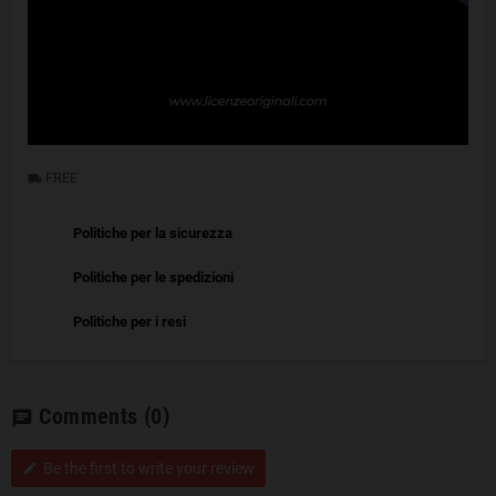
FREE
local_shipping
Politiche per la sicurezza
Politiche per le spedizioni
Politiche per i resi
Comments
(0)
chat
Be the first to write your review
edit