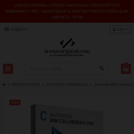
LICENZE ORIGINALI A PREZZI VANTAGIOSI. SODDISFATTO O
RIMBORSATO 100%. L'ASSISTENZA? IL NOSTRO PUNTO DI FORZA (LUN-
VEN 09-13 : 15-18)
English
person
Sign in
0
view_headline
search
chevron_right
chevron_right
chevron_right
PROGETTAZIONE
AUTODESK COMMARCIAL
autodesk BIM Collabora
-80%