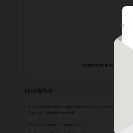
Politiche per la sicurezza
Description
Kasperky Antivirus fornisce una protezione essenziale contro tu
a rubare I tuoi dati sensibili.
Minimum System Requirements: