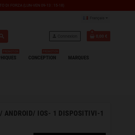
 DI FORZA (LUN-VEN 09-13 : 15-18)
Français
0
earch
person
Connexion
0,00 €
PROMOTION
PROMOTION
HIQUES
CONCEPTION
MARQUES
 ANDROID/ IOS- 1 DISPOSITIVI-1