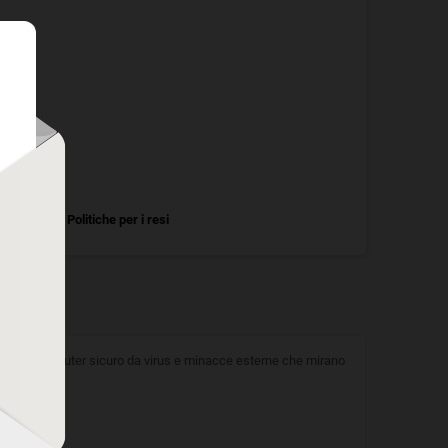
Politiche per i resi
ene il tuo computer sicuro da virus e minacce esterne che mirano