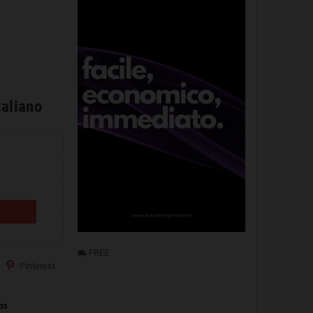
taliano
FREE
local_shipping
Pinterest