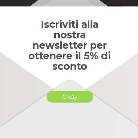
Iscriviti alla
nostra
newsletter per
ottenere il 5% di
sconto
Politiche per le spedizioni
Okay
tti i tipi di malware e i più recenti virus che potrebbero rallentare il pc. Manti