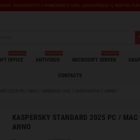
GIOSI. SODDISFATTO O RIMBORSATO 100%. L'ASSISTENZA? IL NOSTRO PUNTO
s
PROMOTION
PROMOTION
PROMOTION
FT OFFICE
ANTIVIRUS
MICROSOFT SERVER
GRAP
CONTACTS
D 2025 PC / MAC / ANDROID/ IOS- 1 DISPOSITIVI-1 ANNO
KASPERSKY STANDARD 2025 PC / MAC /
ANNO