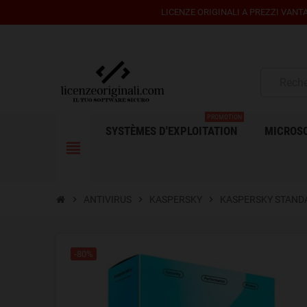
LICENZE ORIGINALI A PREZZI VANTA
PROMOTION
SYSTÈMES D'EXPLOITATION
MICROSO
view_headline
chevron_right
ANTIVIRUS
chevron_right
KASPERSKY
chevron_right
KASPERSKY STANDAR
-80%