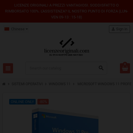
LICENZE ORIGINALI A PREZZI VANTAGIOSI. SODDISFATTO O
RIMBORSATO 100%. L'ASSISTENZA? IL NOSTRO PUNTO DI FORZA (LUN-
VEN 09-13 : 15-18)
Chinese
person
Sign in
0
view_headline
search
chevron_right
chevron_right
chevron_right
SISTEMI OPERATIVI
WINDOWS 11
MICROSOFT WINDOWS 11 PROFESSI
ONLINE ONLY
-80%