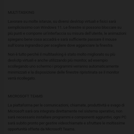
MULTITASKING
Lavorare su molte istanze, su diversi desktop virtuali e fisici sarà
semplicissimo con Windows 11. Le finestre si possono bloccare su
più punti e comporre un’interfaccia su misura dell’utente, le animazioni
spiegano bene cosa accadrà e sarà sufficiente passare il mouse
sull’icona ingrandisci per scegliere dove agganciare la finestra.
Non è tutto perché il multitasking è stato molto migliorato su più
deskotp virtuali e anche utilizzando più monitor, ad esempio
scollegando uno schermo i programmi verranno automaticamente
minimizzati e la disposizione delle finestre ripristinata se il monitor
verrà ricollegato.
MICROSOFT TEAMS
La piattaforma per le comunicazioni, chiamate, produttività e svago di
Microsoft sarà ora integrata direttamente nel sistema operativo, non
sarà necessario installare programmi e componenti aggiuntivi, ogni PC
sarà subito pronto per gestire videochiamate e sfruttare le moltissime
opportunità offerte da Microsoft Teams.