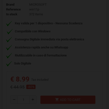
Brand
MICROSOFT
Reference
win11p
In stock
372 Items
Key valida per 1 dispositivo - Nessuna Scadenza
Compatibile con Windows
Consegna Digitale immediata via posta elettronica
Assistenza rapida
anche su Whatsapp
Riutilizzabile in caso di formattazione
Solo Digitale
€ 8.99
Tax included
€ 44.95
-80%
shopping_cart
remove
add
ADD TO CART