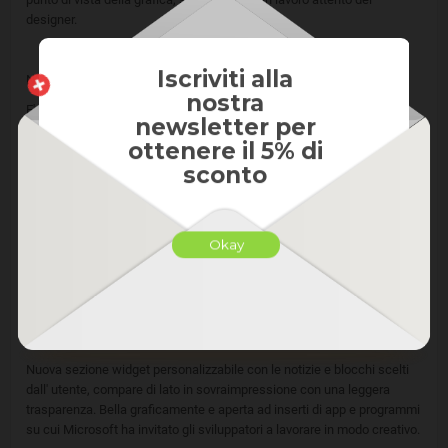
designer.
Iscriviti alla
NUOVO MENÙ START E RICERCA
nostra
E' da sempre un riferimento per Windows ed aveva bisogno di un
newsletter per
restyling, Microsoft è andata oltre creando un menù start
ottenere il 5% di
completamente diverso. Innanzitutto di default la sua posizione sarà
sconto
centrale (ma si può sempre scegliere di allinearlo a sinistra), sono
spariti i "live tiles" ed è stato riorganizzato con una sezione "consigliati"
in cui compaiono i collegamenti rapidi a programmi, app e file utilizzati
più spesso.
Okay
Anche la ricerca è stata migliorata, più "intelligente" nei suggerimenti,
veloce e chiara nella visualizzazione dei risultati.
WIDGET
Nuova sezione widget personalizzabile con le notizie e blocchi scelti
dall' utente, compare di lato in sovraimpressione con una leggera
trasparenza. Bella graficamente e aperta ad inserti di app e programmi
su cui Microsoft ha invitato gli sviluppatori a lavorare in modo creativo.