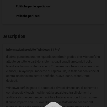
Politiche per le spedizioni
Politiche per i resi
Description
Informazioni prodotto "Windows 11 Pro"
Il primo punto importante riguarda un refresh grafico che Microsoft ha
attuato su tutte le parti del sistema, dagli angoli arrotondati delle
finestre ad un nuovo tema scuro. Troveremo anche nuove animazioni
e suoni, un layout più moderno di Esplora File, la task bar con icone al
centro, un rinnovato centro notifiche, nuove icone, sfondi, temi
dedicati.
Windows sarà in grado di adattarsi a diversi dimensioni di schermo e
con dispositivi touch modificherà la spaziatura tra gli elementi e
abiliterà alcune gesture per facilitare l'interazione con il touch screen.
Il primo impatto con il nuovo OS per noi è stato molto positivo dal
punto di vista della grafica, si percepisce un lavoro attento dei